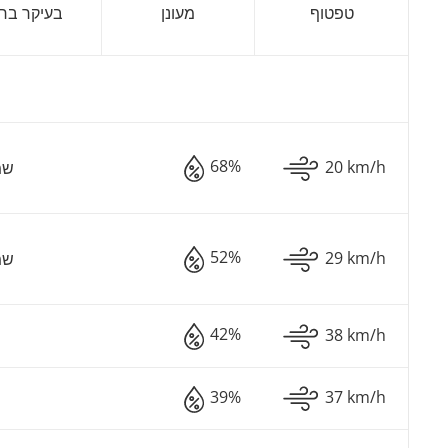
טפטוף
מעונן
בעיקר ברו
68%
20 km/h
שמ
52%
29 km/h
שמ
42%
38 km/h
מ
39%
37 km/h