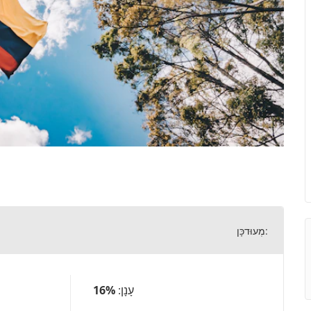
מְעוּדכָּן:
עָנָן:
16%