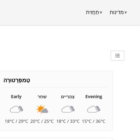
▾
מדינות
▾
תַחֲזִית
טֶמפֶּרָטוּרָה
Evening
צָהֳרַיִים
שַׁחַר
Early
18°C / 29°C
20°C / 25°C
18°C / 33°C
15°C / 36°C