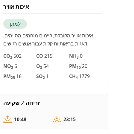
איכות אוויר
לְמַתֵן
איכות אוויר מקובלת, קיימים מזהמים מסוימים,
דאגות בריאותיות קלות עבור אנשים רגישים
CO
502
CO
215
NH
0
2
3
NO
6
O
54
PM
20
2
3
10
PM
16
SO
1
CH
1779
25
2
4
זריחה / שקיעה
10:48
23:15