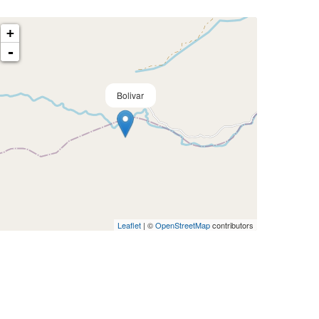
+
-
Bolivar
Leaflet
| ©
OpenStreetMap
contributors