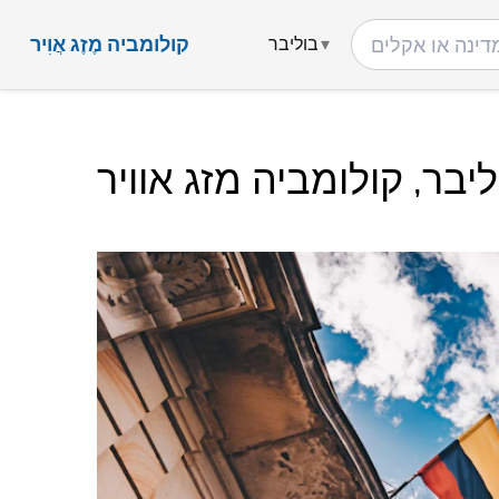
קולומביה מֶזֶג אֲוִיר
בוליבר
ליבר, קולומביה מזג אוויר