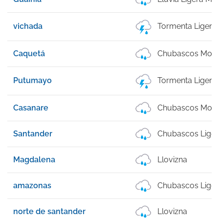
vichada
Tormenta Ligera
Caquetá
Chubascos Mod
Putumayo
Tormenta Ligera
Casanare
Chubascos Mod
Santander
Chubascos Lige
Magdalena
Llovizna
amazonas
Chubascos Lige
norte de santander
Llovizna