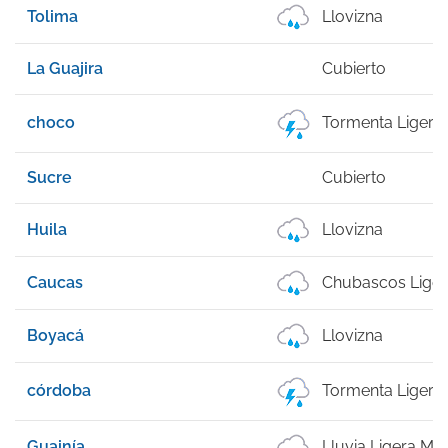
Tolima
Llovizna
La Guajira
Cubierto
choco
Tormenta Ligera
Sucre
Cubierto
Huila
Llovizna
Caucas
Chubascos Lige
Boyacá
Llovizna
córdoba
Tormenta Ligera
Guainía
Lluvia Ligera M