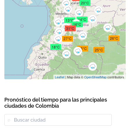
20°C
14°C
13°C
16°C
31°C
26°C
27°C
18°C
25°C
25°C
Leaflet
| Map data ©
OpenStreetMap
contributors
Pronóstico del tiempo para las principales
ciudades de Colombia