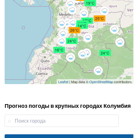
19°C
25°C
13°C
11°C
14°C
26°C
24°C
16°C
24°C
Leaflet
| Map data ©
OpenStreetMap
contributors
Прогноз погоды в крупных городах Колумбия