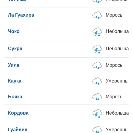
Ла Гуахира
Морось
Чоко
Небольшая 
Сукре
Небольшая 
Уила
Морось
Каука
Умеренные
Бояка
Морось
Кордова
Небольшая 
Гуайния
Умеренные