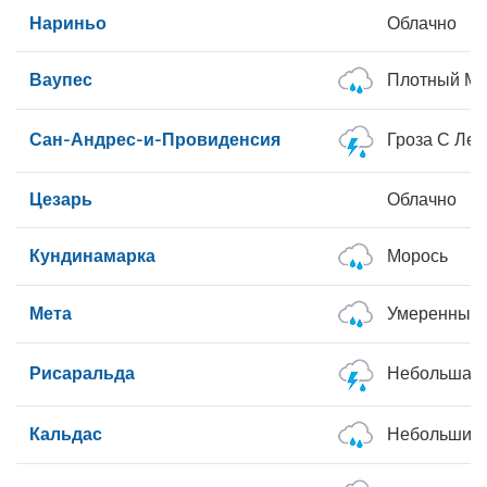
Нариньо
Облачно
Ваупес
Плотный Мо
Сан-Андрес-и-Провиденсия
Гроза С Ле
Цезарь
Облачно
Кундинамарка
Морось
Мета
Умеренные
Рисаральда
Небольшая 
Кальдас
Небольшие