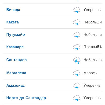
Вичада
Умеренные
Какета
Небольшие
Путумайо
Небольшие
Казанаре
Плотный Мо
Сантандер
Небольшая 
Магдалена
Морось
Амазонас
Умеренные
Норте-де-Сантандер
Умеренный 