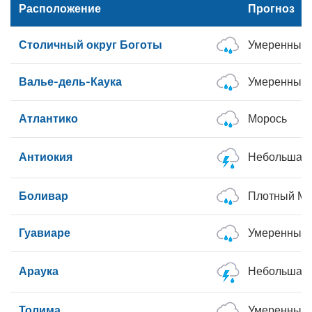
Расположение
Прогноз
Столичный округ Боготы
Умеренный 
Валье-дель-Каука
Умеренные
Атлантико
Морось
Антиокия
Небольшая 
Боливар
Плотный Мо
Гуавиаре
Умеренные
Араука
Небольшая 
Толима
Умеренный 