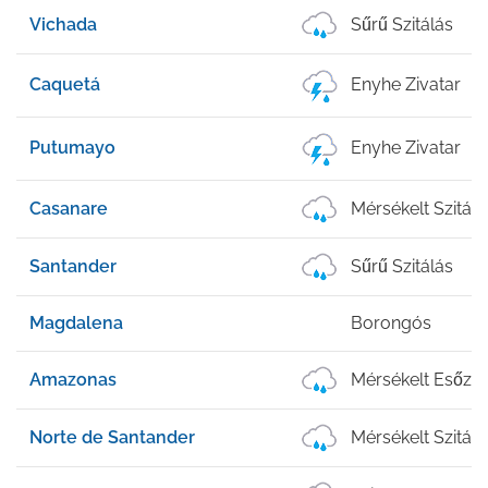
Vichada
Sűrű Szitálás
Caquetá
Enyhe Zivatar
Putumayo
Enyhe Zivatar
Casanare
Mérsékelt Szitálá
Santander
Sűrű Szitálás
Magdalena
Borongós
Amazonas
Mérsékelt Esőzé
Norte de Santander
Mérsékelt Szitálá