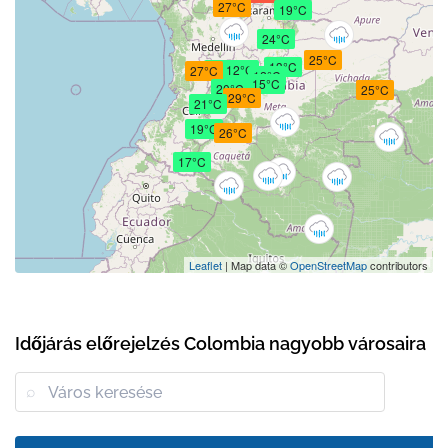
27°C
19°C
24°C
25°C
13°C
22°C
12°C
27°C
12°C
15°C
20°C
25°C
29°C
21°C
19°C
26°C
17°C
Leaflet
| Map data ©
OpenStreetMap
contributors
Időjárás előrejelzés Colombia nagyobb városaira