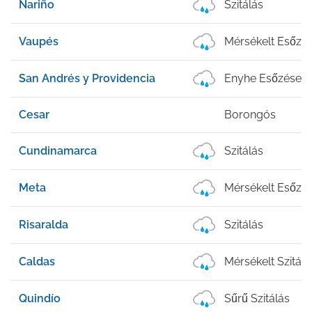
Nariño
Szitálás
Vaupés
Mérsékelt Esőzé
San Andrés y Providencia
Enyhe Esőzések
Cesar
Borongós
Cundinamarca
Szitálás
Meta
Mérsékelt Esőzé
Risaralda
Szitálás
Caldas
Mérsékelt Szitálá
Quindío
Sűrű Szitálás