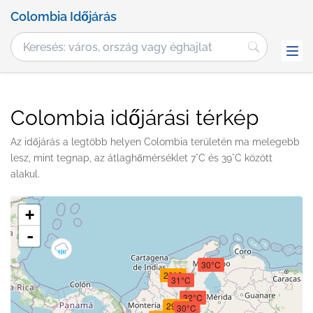
Colombia Időjárás
Colombia időjárási térkép
Az időjárás a legtöbb helyen Colombia területén ma melegebb
lesz, mint tegnap, az átlaghőmérséklet 7°C és 39°C között
alakul.
+
-
30°C
29°C
31°C
32°C
29°C
30°C