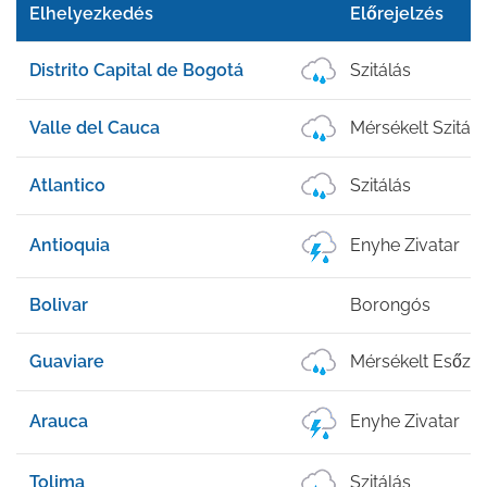
Elhelyezkedés
Előrejelzés
Distrito Capital de Bogotá
Szitálás
Valle del Cauca
Mérsékelt Szitálá
Atlantico
Szitálás
Antioquia
Enyhe Zivatar
Bolivar
Borongós
Guaviare
Mérsékelt Esőzé
Arauca
Enyhe Zivatar
Tolima
Szitálás