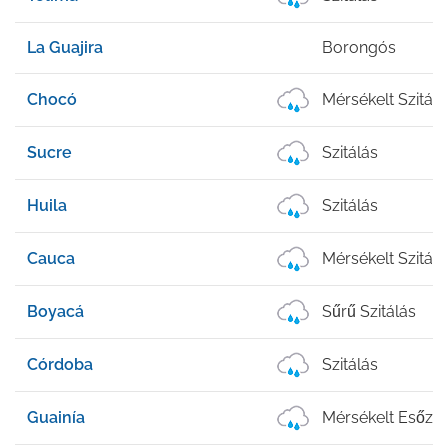
La Guajira
Borongós
Chocó
Mérsékelt Szitálá
Sucre
Szitálás
Huila
Szitálás
Cauca
Mérsékelt Szitálá
Boyacá
Sűrű Szitálás
Córdoba
Szitálás
Guainía
Mérsékelt Esőzé