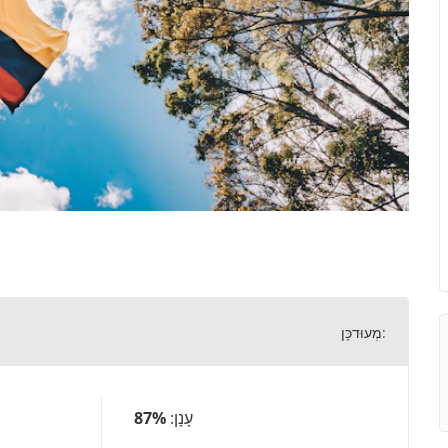
מְעוּדכָּן:
עָנָן:
87%