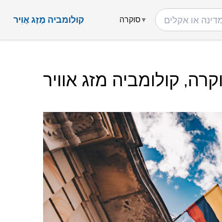
קולומביה מֶזֶג אֲוִיר
סוקרה
קרה, קולומביה מזג אוויר