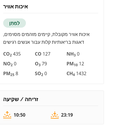
איכות אוויר
לְמַתֵן
איכות אוויר מקובלת, קיימים מזהמים מסוימים,
דאגות בריאותיות קלות עבור אנשים רגישים
CO
435
CO
127
NH
0
2
3
NO
0
O
79
PM
12
2
3
10
PM
8
SO
0
CH
1432
25
2
4
זריחה / שקיעה
10:50
23:19