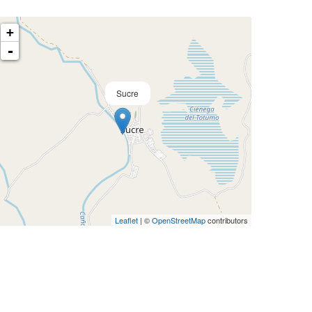
+
-
Sucre
Leaflet
| ©
OpenStreetMap
contributors