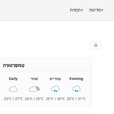
▾
מדינות
▾
תַחֲזִית
טֶמפֶּרָטוּרָה
Evening
צָהֳרַיִים
שַׁחַר
Early
23°C / 27°C
24°C / 25°C
25°C / 30°C
25°C / 31°C