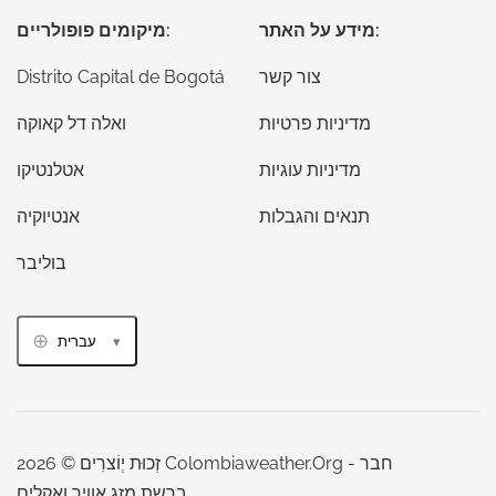
מידע על האתר:
מיקומים פופולריים:
צור קשר
Distrito Capital de Bogotá
מדיניות פרטיות
ואלה דל קאוקה
מדיניות עוגיות
אטלנטיקו
תנאים והגבלות
אנטיוקיה
בוליבר
עברית
זְכוּת יְוֹצרִים © 2026 Colombiaweather.Org - חבר
ברשת מזג אוויר ואקלים