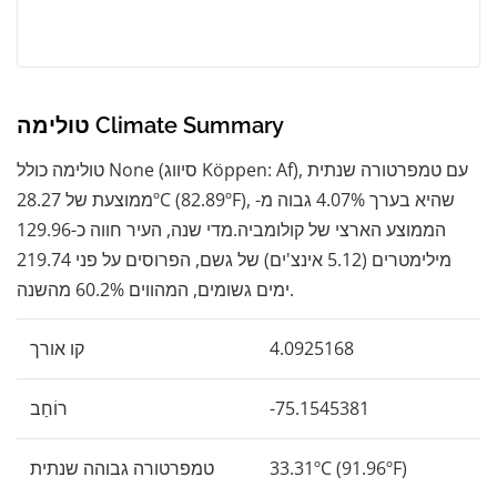
טולימה Climate Summary
טולימה כולל None (סיווג Köppen: Af), עם טמפרטורה שנתית
ממוצעת של 28.27ºC (82.89ºF), שהיא בערך 4.07% גבוה מ-
הממוצע הארצי של קולומביה.מדי שנה, העיר חווה כ-129.96
מילימטרים (5.12 אינצ'ים) של גשם, הפרוסים על פני 219.74
ימים גשומים, המהווים 60.2% מהשנה.
4.0925168
קו אורך
-75.1545381
רוֹחַב
33.31ºC (91.96ºF)
טמפרטורה גבוהה שנתית