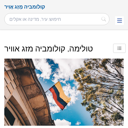
קולומביה מֶזֶג אֲוִיר
טולימה, קולומביה מזג אוויר