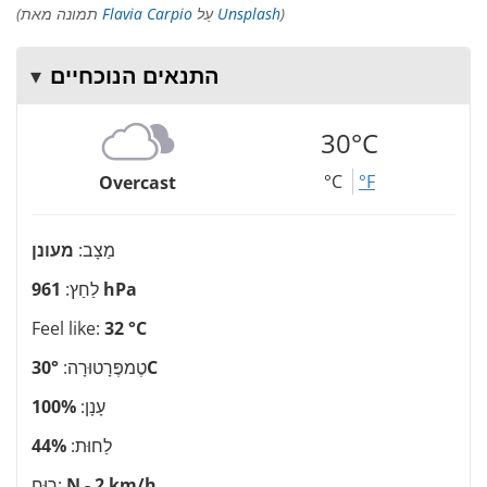
)
Unsplash
עַל
Flavia Carpio
(תמונה מאת
התנאים הנוכחיים
30°C
°C
°F
Overcast
מַצָב:
מעונן
961 hPa
לַחַץ:
Feel like:
32 °C
30°C
טֶמפֶּרָטוּרָה:
עָנָן:
100%
לַחוּת:
44%
N - 2 km/h
רוּחַ: