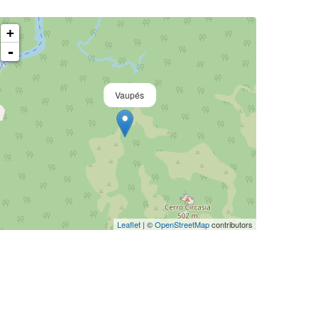
+
-
Vaupés
Leaflet
| ©
OpenStreetMap
contributors