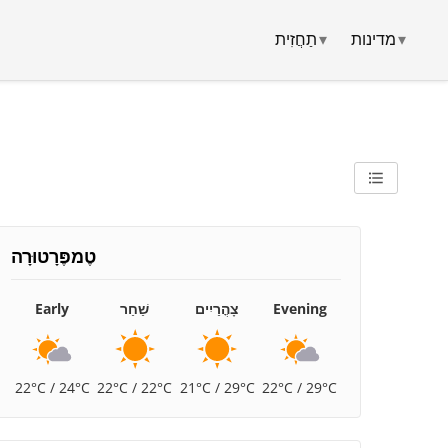
▾
מדינות
▾
תַחֲזִית
טֶמפֶּרָטוּרָה
Evening
צָהֳרַיִים
שַׁחַר
Early
22°C / 24°C
22°C / 22°C
21°C / 29°C
22°C / 29°C