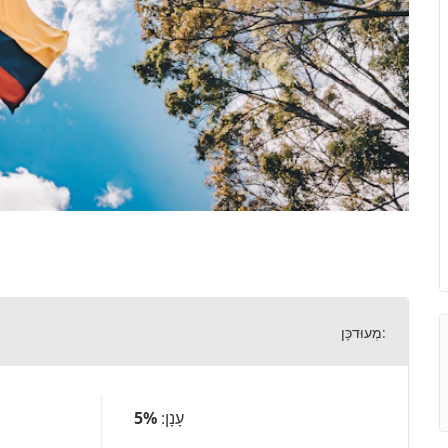
מְעוּדכָּן:
עָנָן:
5%