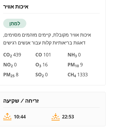
איכות אוויר
לְמַתֵן
איכות אוויר מקובלת, קיימים מזהמים מסוימים,
דאגות בריאותיות קלות עבור אנשים רגישים
CO
439
CO
101
NH
0
2
3
NO
0
O
16
PM
9
2
3
10
PM
8
SO
0
CH
1333
25
2
4
זריחה / שקיעה
10:44
22:53