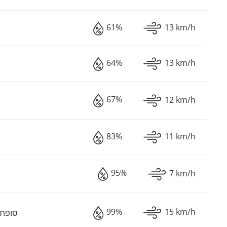
61%
13 km/h
64%
13 km/h
67%
12 km/h
83%
11 km/h
95%
7 km/h
99%
15 km/h
סופת 