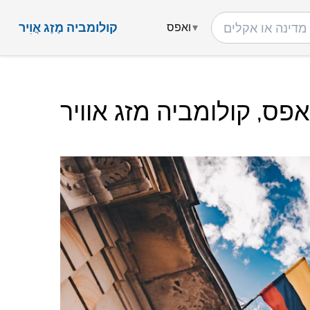
קולומביה מֶזֶג אֲוִיר
ואפס
אפס, קולומביה מזג אוויר