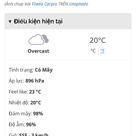
(Ảnh chụp bởi
Flavia Carpio
TRÊN
Unsplash
)
Điều kiện hiện tại
20°C
°C
°F
Overcast
Tình trạng:
Có Mây
Áp lực:
896 hPa
Feel like:
23 °C
Nhiệt độ:
20°C
Đám mây:
98%
Độ ẩm:
96%
Gió:
SSE - 3 km/h