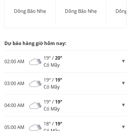
Dông Bão Nhẹ
Dông Bão Nhẹ
Dông 
Dự báo hàng giờ hôm nay:
19° /
20°
02:00 AM
Có Mây
19° /
19°
03:00 AM
Có Mây
19° /
19°
04:00 AM
Có Mây
18° /
19°
05:00 AM
Có Mây