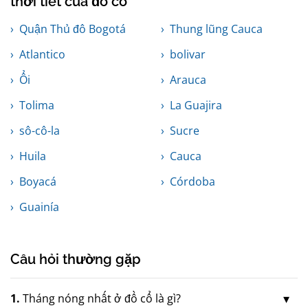
thời tiết của đồ cổ
Quận Thủ đô Bogotá
Thung lũng Cauca
Atlantico
bolivar
Ổi
Arauca
Tolima
La Guajira
sô-cô-la
Sucre
Huila
Cauca
Boyacá
Córdoba
Guainía
Câu hỏi thường gặp
1.
Tháng nóng nhất ở đồ cổ là gì?