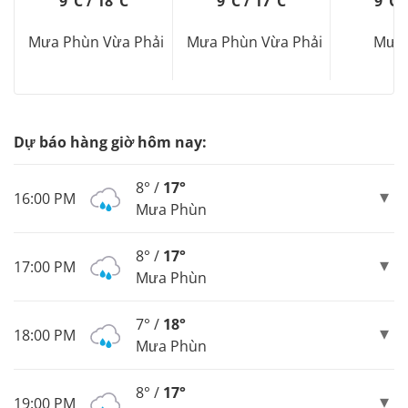
9°C / 18°C
9°C / 17°C
9°C 
Mưa Phùn Vừa Phải
Mưa Phùn Vừa Phải
Mưa
Dự báo hàng giờ hôm nay:
8° /
17°
16:00 PM
Mưa Phùn
8° /
17°
17:00 PM
Mưa Phùn
7° /
18°
18:00 PM
Mưa Phùn
8° /
17°
19:00 PM