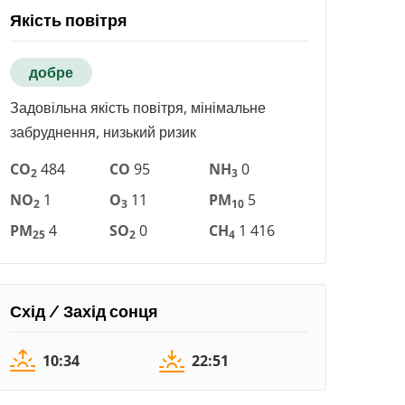
Якість повітря
добре
Задовільна якість повітря, мінімальне
забруднення, низький ризик
CO
484
CO
95
NH
0
2
3
NO
1
O
11
PM
5
2
3
10
PM
4
SO
0
CH
1 416
25
2
4
Схід / Захід сонця
10:34
22:51